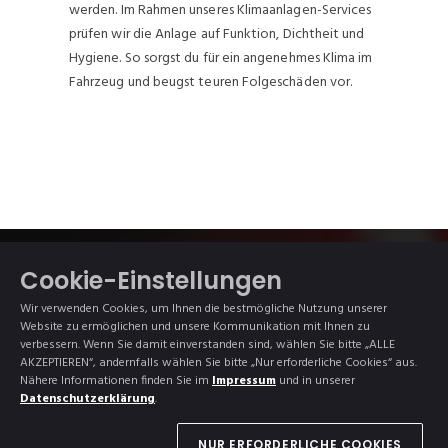
werden. Im Rahmen unseres Klimaanlagen-Services
prüfen wir die Anlage auf Funktion, Dichtheit und
Hygiene. So sorgst du für ein angenehmes Klima im
Fahrzeug und beugst teuren Folgeschäden vor.
Cookie-Einstellungen
UNSERE
NOTDIENST RUND
Wir verwenden Cookies, um Ihnen die bestmögliche Nutzung unserer
KONTAKTDATEN
UM DIE UHR
Website zu ermöglichen und unsere Kommunikation mit Ihnen zu
verbessern. Wenn Sie damit einverstanden sind, wählen Sie bitte „ALLE
+49 9905 707178-0
Autohaus Biller 0151
AKZEPTIEREN“, andernfalls wählen Sie bitte „Nur erforderliche Cookies“ aus.
Nähere Informationen finden Sie im
Impressum
und in unserer
Deggendorfer Str. 4,
15495930
Datenschutzerklärung
.
94505 Bernried
VW 0800 897378423
info@biller-a
utohaus.de
Skoda 0800 4424244
NUR ERFORDERLICHE COOKIES